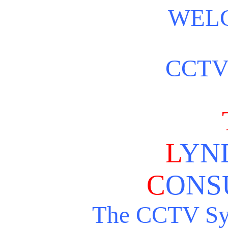
WEL
CCTV
L
YN
C
ONS
The CCTV Sy